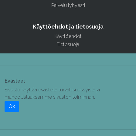
Palvelu lyhyesti
Käyttöehdot ja tietosuoja
Käyttöehdot
Tietosuoja
Evästeet
Sivusto käyttää evästeitä turvallisuussyistä ja
mahdollistaaksemme sivuston toiminnan.
Ok