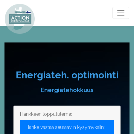
Vaihda
Energiateh. optimointi
Energiatehokkuus
Hankkeen lopputulema:
Hanke vastaa seuraaviin kysymyksiin: