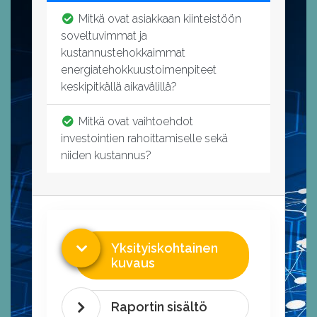
Mitkä ovat asiakkaan kiinteistöön
soveltuvimmat ja
kustannustehokkaimmat
energiatehokkuustoimenpiteet
keskipitkällä aikavälillä?
Mitkä ovat vaihtoehdot
investointien rahoittamiselle sekä
niiden kustannus?
Yksityiskohtainen
kuvaus
Raportin sisältö