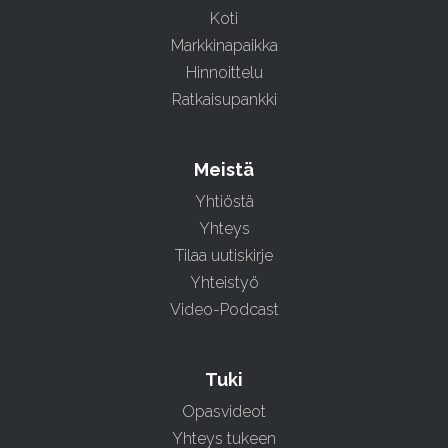
Koti
Markkinapaikka
Hinnoittelu
Ratkaisupankki
Meistä
Yhtiöstä
Yhteys
Tilaa uutiskirje
Yhteistyö
Video-Podcast
Tuki
Opasvideot
Yhteys tukeen