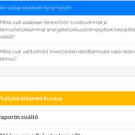
ke vastaa seuraaviin kysymyksiin:
Mitkä ovat asiakkaan kiinteistöön soveltuvimmat ja
tannustehokkaimmat energiatehokkuustoimenpiteet keskipitkä
välillä?
Mitkä ovat vaihtoehdot investointien rahoittamiselle sekä niide
tannus?
Yksityiskohtainen kuvaus
aportin sisältö