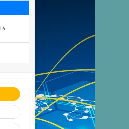
llä
n