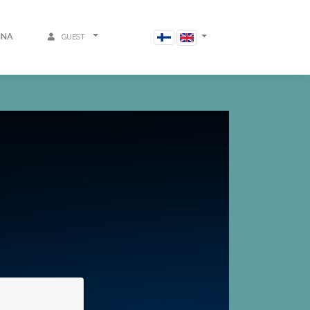
INA
GUEST