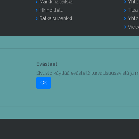
Markkinapaikka
Yhte
Hinnoittelu
Tilaa
Ratkaisupankki
Yhte
Vide
Evästeet
Sivusto käyttää evästeitä turvallisuussyistä j
Ok