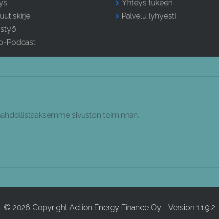
ys
Yhteys tukeen
 uutiskirje
Palvelu lyhyesti
istyö
o-Podcast
a mahdollistaaksemme sivuston toiminnan.
© 2026 Copyright Action Energy Finance Oy - Version 1.1.9.2