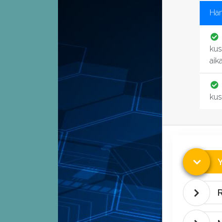
Han
kus
aika
kus
R