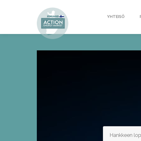
YHTEISÖ
Hankkeen lop