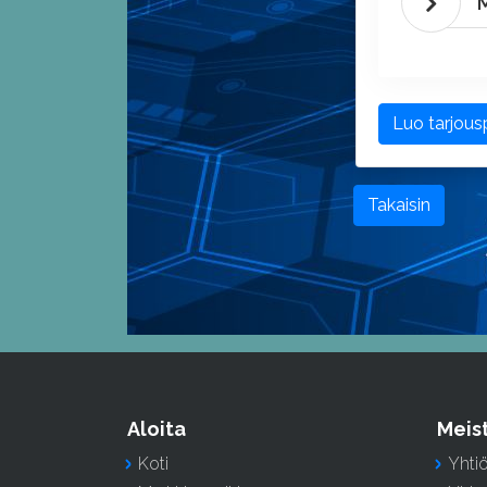
M
Luo tarjou
Takaisin
Aloita
Meis
Koti
Yhti