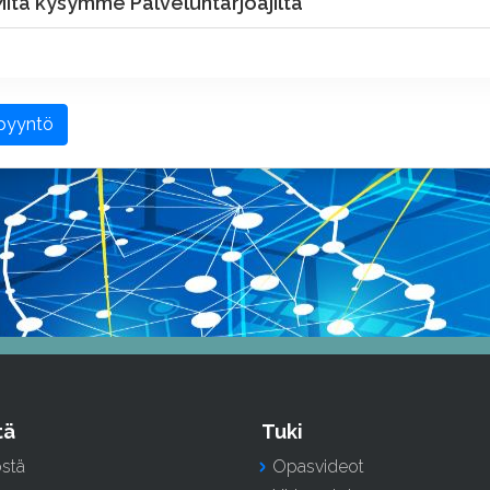
itä kysymme Palveluntarjoajilta
spyyntö
tä
Tuki
östä
Opasvideot