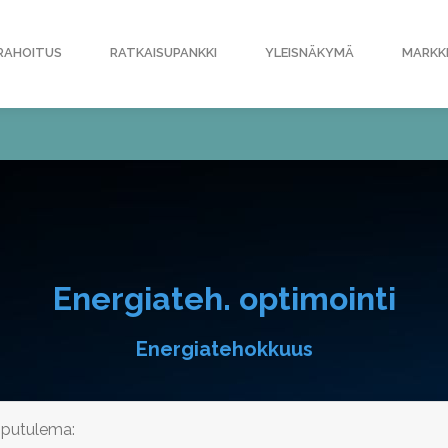
RAHOITUS
RATKAISUPANKKI
YLEISNÄKYMÄ
MARKK
Energiateh. optimointi
Energiatehokkuus
putulema: