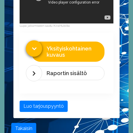
Lupa jakamiseen saatu KiraHubilta
Yksityiskohtainen
kuvaus
Raportin sisältö
Luo tarjouspyyntö
Takaisin