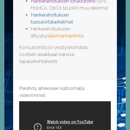
Hankerahoituksen strukturointi
(SPV,
HoldCo, OpCo tai jokin muu rakenne)
Hankerahoituksen
kassavirtalaskelmat
Hankerahoitukseen
liittyvä
pääomanhankinta
Konsultointityön yksityiskohdista
sovitaan
asiakkaan kanssa
tapauskohtaisesti.
Perehdy aiheeseen katsomalla
video(mme):