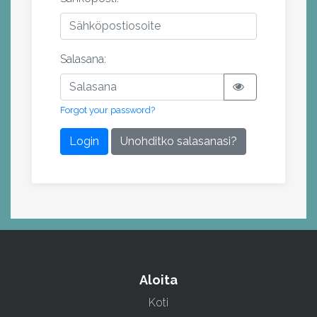
Salasana:
Forgot your password?
Login
Unohditko salasanasi?
Aloita
Koti